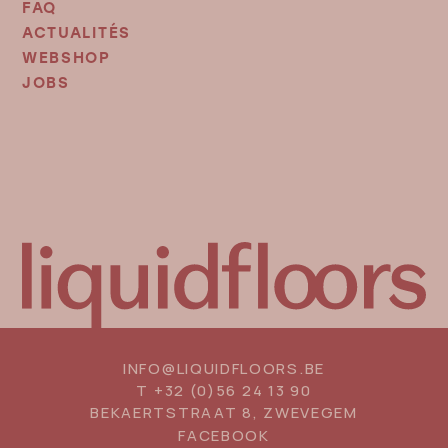
MENU
FAQ
2
ACTUALITÉS
WEBSHOP
JOBS
INFO@LIQUIDFLOORS.BE
T
+32 (0)56 24 13 90
BEKAERTSTRAAT 8, ZWEVEGEM
SOCIAL
FACEBOOK