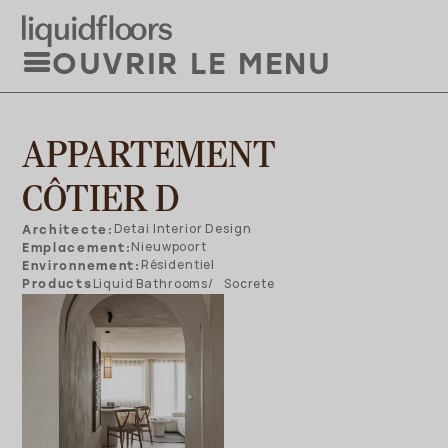
Aller
au
OUVRIR LE MENU
contenu
principal
APPARTEMENT
CÔTIER D
Architecte
Detai Interior Design
Emplacement
Nieuwpoort
Environnement
Résidentiel
Products
Liquid Bathrooms
Socrete