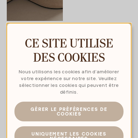
CE SITE UTILISE
DES COOKIES
Nous utilisons les cookies afin d’améliorer
SHOWROOMS
votre expérience sur notre site. Veuillez
sélectionner les cookies qui peuvent être
définis.
Dans nos showrooms à Zwevegem, Anvers, Gand et
Bruxelles, vous pouvez découvrir toute la gamme
Liquidfloors dans un cadre inspirant. Vous y
GÉRER LE PRÉFÉRENCES DE
ressentirez la différence entre les textures, en
COOKIES
apprendrez davantage sur les techniques de
finition et recevrez des conseils personnalisés.
Prenez rendez-vous et découvrez ce qu’un sol
UNIQUEMENT LES COOKIES