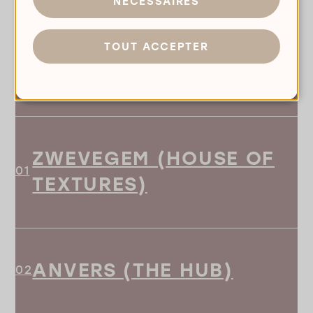
NÉCESSAIRES
peut vraiment apporter à votre projet.
TOUT ACCEPTER
VISITEZ L’UN DE
NOS SHOWROOMS:
ZWEVEGEM (HOUSE OF
TEXTURES)
ANVERS (THE HUB)