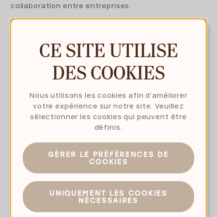
collaboration entre entreprises.
Comme pour tous ses projets de reconversion,
CE SITE UTILISE
Hexagon mise sur la durabilité et la biodiversité
pour la réalisation de Park Apart. Concrètement :
DES COOKIES
chaque acquéreur a la possibilité d’installer des
panneaux solaires, des méthodes de construction
durables sont appliquées, et l’usage intelligent du
Nous utilisons les cookies afin d’améliorer
sol est combiné à un système de récupération et
votre expérience sur notre site. Veuillez
d’infiltration des eaux de pluie.
sélectionner les cookies qui peuvent être
définis.
Texte | Geert Van Cauwenberge
Photo | Hexagon
GÉRER LE PRÉFÉRENCES DE
COOKIES
UNIQUEMENT LES COOKIES
NÉCESSAIRES