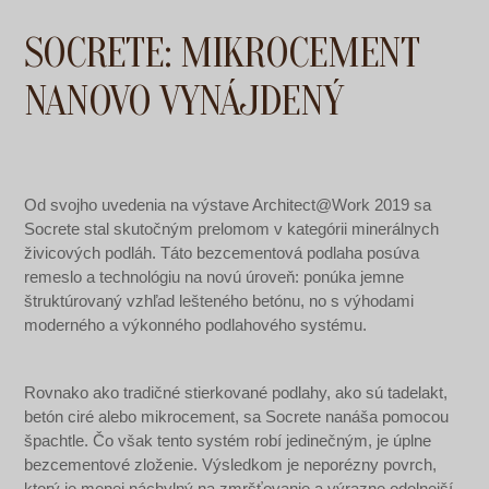
SOCRETE: MIKROCEMENT
NANOVO VYNÁJDENÝ
Od svojho uvedenia na výstave Architect@Work 2019 sa
Socrete stal skutočným prelomom v kategórii minerálnych
živicových podláh. Táto bezcementová podlaha posúva
remeslo a technológiu na novú úroveň: ponúka jemne
štruktúrovaný vzhľad lešteného betónu, no s výhodami
moderného a výkonného podlahového systému.
Rovnako ako tradičné stierkované podlahy, ako sú tadelakt,
betón ciré alebo mikrocement, sa Socrete nanáša pomocou
špachtle. Čo však tento systém robí jedinečným, je úplne
bezcementové zloženie. Výsledkom je neporézny povrch,
ktorý je menej náchylný na zmršťovanie a výrazne odolnejší