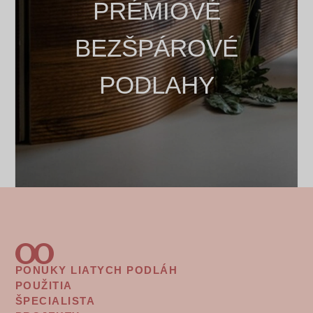
PRÉMIOVÉ
BEZŠPÁROVÉ
PODLAHY
PONUKY LIATYCH PODLÁH
FOOTER
POUŽITIA
MENU
ŠPECIALISTA