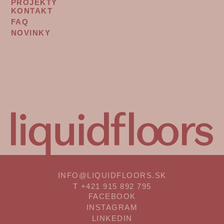
PROJEKTY
KONTAKT
FOOTER
FAQ
MENU
NOVINKY
2
INFO@LIQUIDFLOORS.SK
T
+421 915 892 795
FACEBOOK
SOCIAL
INSTAGRAM
MEDIA
LINKEDIN