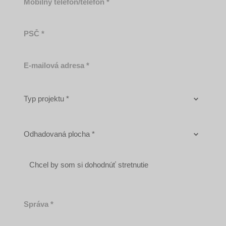
telefón/telefón
PSČ
E-
mailová
adresa
Typ
projektu
Odhadovaná
plocha
Chcel by som si dohodnúť stretnutie
Správa