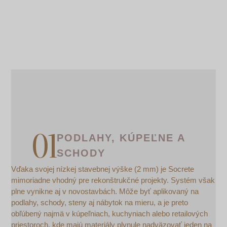
PODLAHY, KÚPEĽNE A
SCHODY
Vďaka svojej nízkej stavebnej výške (2 mm) je Socrete
mimoriadne vhodný pre rekonštrukčné projekty. Systém však
plne vynikne aj v novostavbách. Môže byť aplikovaný na
podlahy, schody, steny aj nábytok na mieru, a je preto
obľúbený najmä v kúpeľniach, kuchyniach alebo retailových
priestoroch, kde majú materiály plynule nadväzovať jeden na