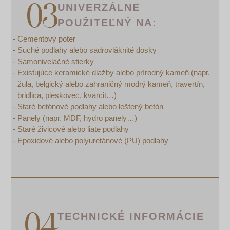
UNIVERZÁLNE
POUŽITEĽNÝ NA:
Cementový poter
Suché podlahy alebo sadrovláknité dosky
Samonivelačné stierky
Existujúce keramické dlažby alebo prírodný kameň (napr.
žula, belgický alebo zahraničný modrý kameň, travertín,
bridlica, pieskovec, kvarcit…)
Staré betónové podlahy alebo leštený betón
Panely (napr. MDF, hydro panely…)
Staré živicové alebo liate podlahy
Epoxidové alebo polyuretánové (PU) podlahy
TECHNICKÉ INFORMÁCIE