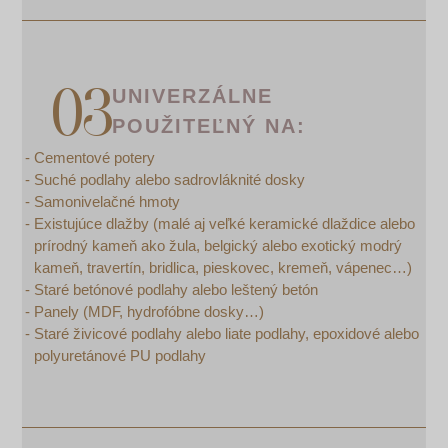
UNIVERZÁLNE
POUŽITEĽNÝ NA:
Cementové potery
Suché podlahy alebo sadrovláknité dosky
Samonivelačné hmoty
Existujúce dlažby (malé aj veľké keramické dlaždice alebo
prírodný kameň ako žula, belgický alebo exotický modrý
kameň, travertín, bridlica, pieskovec, kremeň, vápenec…)
Staré betónové podlahy alebo leštený betón
Panely (MDF, hydrofóbne dosky…)
Staré živicové podlahy alebo liate podlahy, epoxidové alebo
polyuretánové PU podlahy