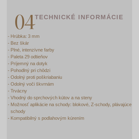
TECHNICKÉ INFORMÁCIE
Hrúbka: 3 mm
Bez škár
Plné, intenzívne farby
Paleta 29 odtieňov
Príjemný na dotyk
Pohodlný pri chôdzi
Odolný proti poškriabaniu
Odolný voči škvrnám
Trvácny
Vhodný do sprchových kútov a na steny
Možnosť aplikácie na schody: blokové, Z-schody, plávajúce
schody
Kompatibilný s podlahovým kúrením