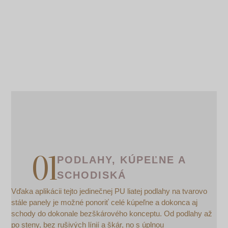
PODLAHY, KÚPEĽNE A
SCHODISKÁ
Vďaka aplikácii tejto jedinečnej PU liatej podlahy na tvarovo
stále panely je možné ponoriť celé kúpeľne a dokonca aj
schody do dokonale bezškárového konceptu. Od podlahy až
po steny, bez rušivých línií a škár, no s úplnou