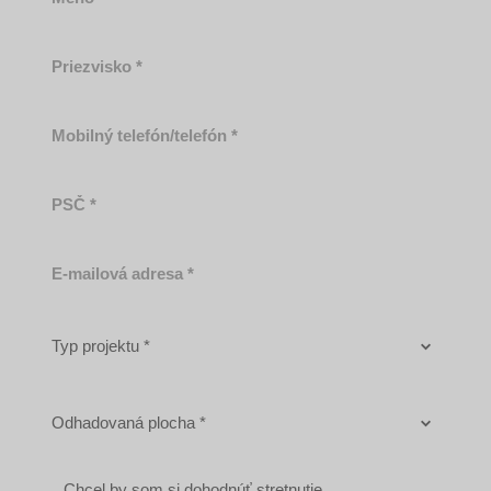
Priezvisko
Mobilný
telefón/telefón
PSČ
E-
mailová
adresa
Typ
projektu
Odhadovaná
plocha
Chcel by som si dohodnúť stretnutie