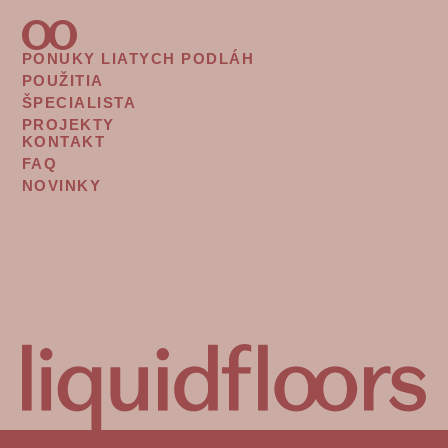
PONUKY LIATYCH PODLÁH
FOOTER
POUŽITIA
MENU
ŠPECIALISTA
PROJEKTY
KONTAKT
FOOTER
FAQ
MENU
NOVINKY
2