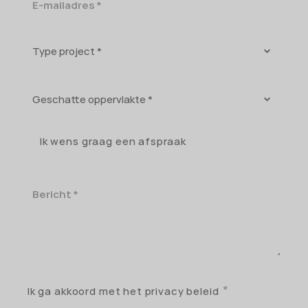
E-
mailadres
Type
project
Geschatte
oppervlakte
Ik wens graag een afspraak
Bericht
Ik ga akkoord met het privacy beleid