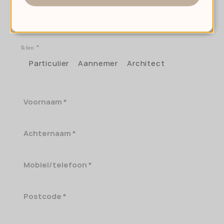
TAKE THE NEXT STEP WITH US
Ik ben
Particulier
Aannemer
Architect
Voornaam
Achternaam
Mobiel/telefoon
Postcode