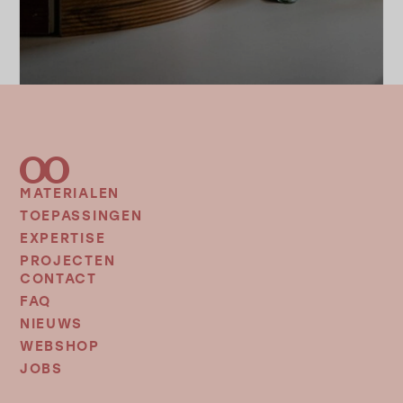
MATERIALEN
FOOTER
MENU
TOEPASSINGEN
EXPERTISE
PROJECTEN
CONTACT
FOOTER
MENU
FAQ
2
NIEUWS
WEBSHOP
JOBS