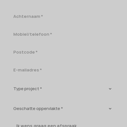
Achternaam
Mobiel/telefoon
Postcode
E-
mailadres
Type
project
Geschatte
oppervlakte
Ik wens graag een afspraak