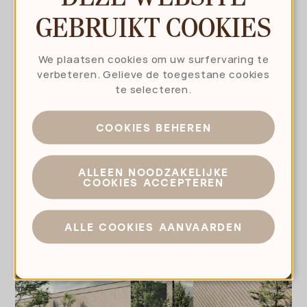
02.07.2022
GEBRUIKT COOKIES
Nieuws
LIQUIDFLOORS BOUWT NIEUW
HOOFDKWARTIER MET HEXAGON
We plaatsen cookies om uw surfervaring te
verbeteren. Gelieve de toegestane cookies
te selecteren.
COOKIES BEHEREN
ALLEEN NOODZAKELIJKE
COOKIES ACCEPTEREN
ALLE COOKIES AANVAARDEN