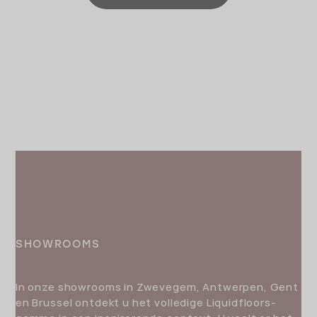
PAGINERING
SHOWROOMS
In onze showrooms in Zwevegem, Antwerpen, Gent
en Brussel ontdekt u het volledige Liquidfloors-