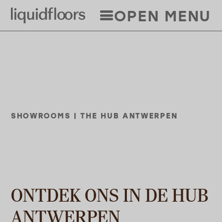
Overslaan
OPEN MENU
en
naar
de
inhoud
gaan
SHOWROOMS | THE HUB ANTWERPEN
ONTDEK ONS IN DE HUB
ANTWERPEN