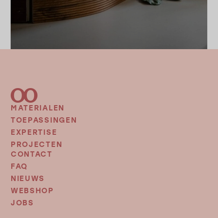
MATERIALEN
FOOTER
MENU
TOEPASSINGEN
EXPERTISE
PROJECTEN
CONTACT
FOOTER
MENU
FAQ
2
NIEUWS
WEBSHOP
JOBS