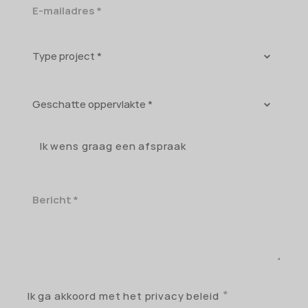
E-
mailadres
Type
project
Geschatte
oppervlakte
Ik wens graag een afspraak
Bericht
Ik ga akkoord met het privacy beleid