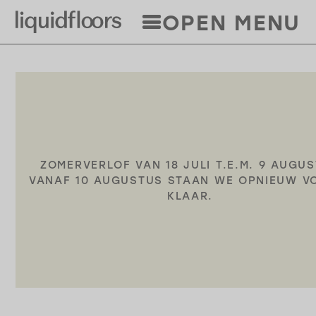
Overslaan
OPEN MENU
en
naar
de
inhoud
gaan
ZOMERVERLOF VAN 18 JULI T.E.M. 9 AUGU
VANAF 10 AUGUSTUS STAAN WE OPNIEUW V
KLAAR.