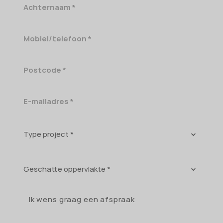
Achternaam
Mobiel/telefoon
Postcode
E-
mailadres
Type
project
Geschatte
oppervlakte
Ik wens graag een afspraak