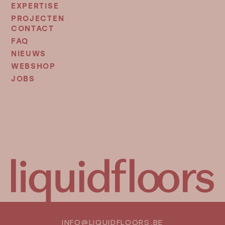
EXPERTISE
PROJECTEN
CONTACT
FOOTER
MENU
FAQ
2
NIEUWS
WEBSHOP
JOBS
INFO@LIQUIDFLOORS.BE