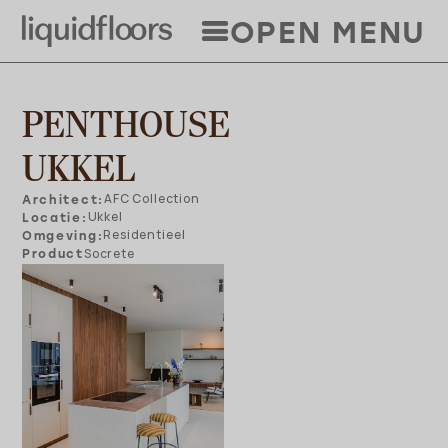
Overslaan
OPEN MENU
en
naar
de
inhoud
PENTHOUSE
gaan
UKKEL
Architect
AFC Collection
Locatie
Ukkel
Omgeving
Residentieel
Product
Socrete