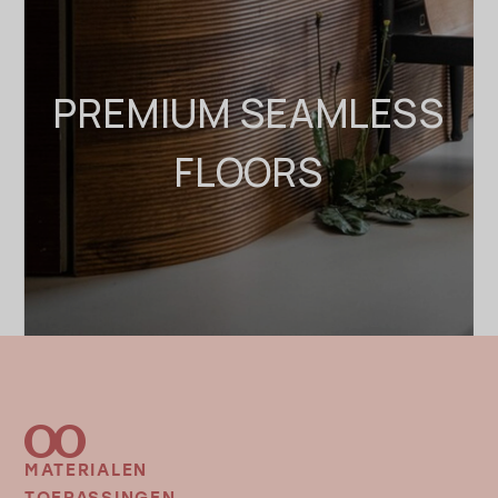
PREMIUM SEAMLESS
FLOORS
MATERIALEN
FOOTER
MENU
TOEPASSINGEN