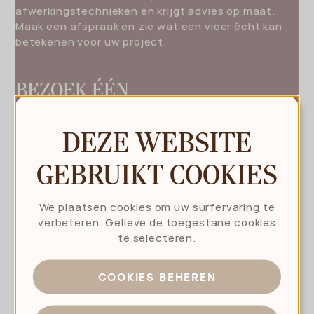
afwerkingstechnieken en krijgt advies op maat.
Maak een afspraak en zie wat een vloer écht kan
betekenen voor uw project.
BEZOEK ÉÉN
VAN ONZE
SHOWROOMS:
DEZE WEBSITE
GEBRUIKT COOKIES
We plaatsen cookies om uw surfervaring te
ZWEVEGEM (HOUSE OF
verbeteren. Gelieve de toegestane cookies
te selecteren.
TEXTURES)
COOKIES BEHEREN