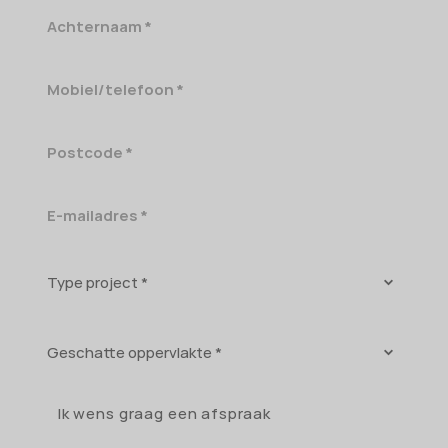
Achternaam
Mobiel/telefoon
Postcode
E-
mailadres
Type
project
Geschatte
oppervlakte
Ik wens graag een afspraak