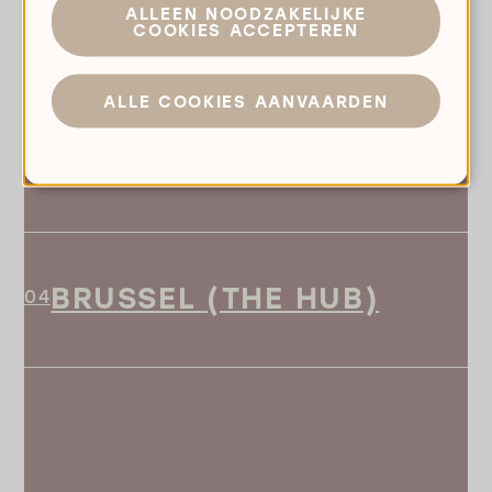
ALLEEN NOODZAKELIJKE
ANTWERPEN (THE HUB)
COOKIES ACCEPTEREN
ALLE COOKIES AANVAARDEN
GENT (THE HUB)
BRUSSEL (THE HUB)